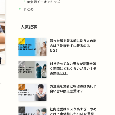
英会話イーオンキッズ
まとめ
人気記事
買った服を着る前に洗う人の割
合は？洗濯せずに着るのは
NG？
付き合ってない男女が距離を置
く期間はどれくらいが良い？そ
の効果とは。
て
外注先を業者と呼ぶのは失礼？
良い言い換え言葉は？
社内恋愛はリスク高すぎ！やめ
とけ？実体験した50人に意見