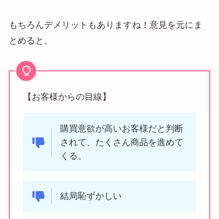
もちろんデメリットもありますね！意見を元にま
とめると。
【お客様からの目線】
購買意欲が高いお客様だと判断
されて、たくさん商品を進めて
くる。
結局恥ずかしい