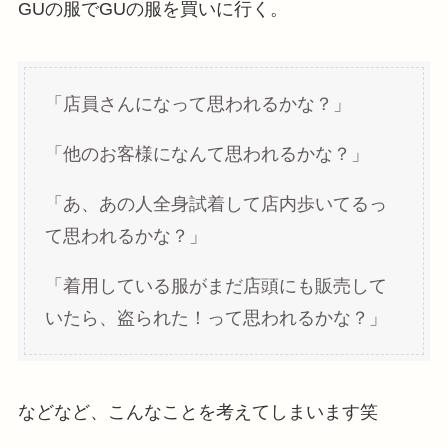
GUの服でGUの服を買いに行く。
「店員さんになって思われるかな？」
「他のお客様になんて思われるかな？」
「あ、あの人全身試着して店内歩いてるっ
て思われるかな？」
「着用している服がまだ店頭にも販売して
いたら、盗られた！って思われるかな？」
などなど、こんなことを考えてしまいます笑