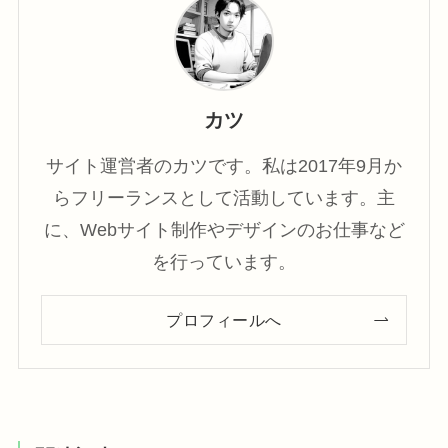
カツ
サイト運営者のカツです。私は2017年9月か
らフリーランスとして活動しています。主
に、Webサイト制作やデザインのお仕事など
を行っています。
プロフィールへ