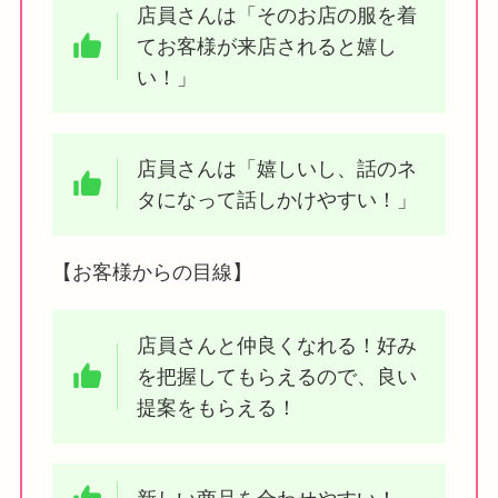
店員さんは「そのお店の服を着
てお客様が来店されると嬉し
い！」
店員さんは「嬉しいし、話のネ
タになって話しかけやすい！」
【お客様からの目線】
店員さんと仲良くなれる！好み
を把握してもらえるので、良い
提案をもらえる！