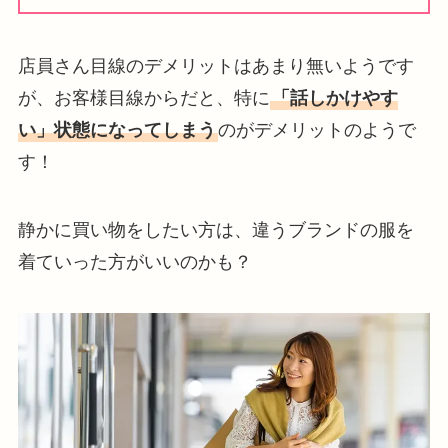
店員さん目線のデメリットはあまり無いようです
が、お客様目線からだと、特に
「話しかけやす
い」状態になってしまう
のがデメリットのようで
す！
静かに買い物をしたい方は、違うブランドの服を
着ていった方がいいのかも？