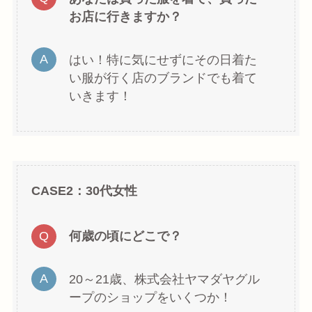
お店に行きますか？
はい！特に気にせずにその日着た
い服が行く店のブランドでも着て
いきます！
CASE2：30代女性
何歳の頃にどこで
？
20～21歳、株式会社ヤマダヤグル
ープのショップをいくつか！