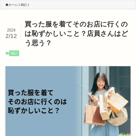
ホーム
雑記
買った服を着てそのお店に行くの
2024
は恥ずかしいこと？店員さんはど
2/12
う思う？
雑記