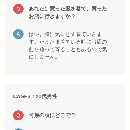
あなたは買った服を着て、買った
お店に行きますか？
はい。特に気にせず着ていきま
す。たまたま着ている時にお店の
前を通って寄ることもあるので気
にしません。
CASE3：20代男性
何歳の頃にどこで
？