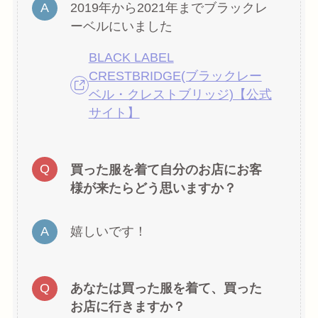
2019年から2021年までブラックレ
ーベルにいました
BLACK LABEL
CRESTBRIDGE(ブラックレー
ベル・クレストブリッジ)【公式
サイト】
買った服を着て自分のお店にお客
様が来たらどう思いますか？
嬉しいです！
あなたは買った服を着て、買った
お店に行きますか？